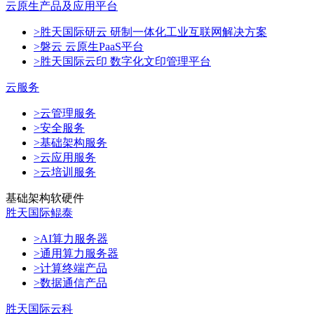
云原生产品及应用平台
>胜天国际研云 研制一体化工业互联网解决方案
>磐云 云原生PaaS平台
>胜天国际云印 数字化文印管理平台
云服务
>云管理服务
>安全服务
>基础架构服务
>云应用服务
>云培训服务
基础架构软硬件
胜天国际鲲泰
>AI算力服务器
>通用算力服务器
>计算终端产品
>数据通信产品
胜天国际云科