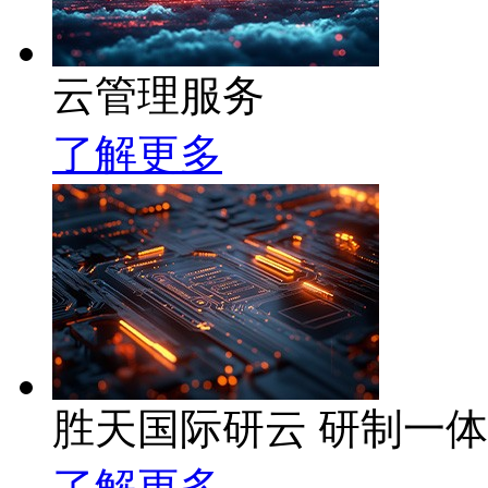
云管理服务
了解更多
胜天国际研云 研制一
了解更多