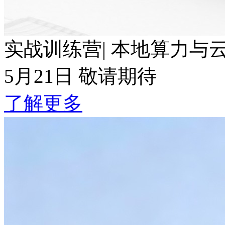
实战训练营| 本地算力与云端T
5月21日 敬请期待
了解更多