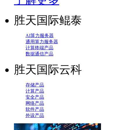
胜天国际鲲泰
AI算力服务器
通用算力服务器
计算终端产品
数据通信产品
胜天国际云科
存储产品
计算产品
安全产品
网络产品
软件产品
外设产品