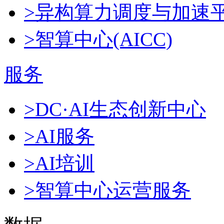
>异构算力调度与加速
>智算中心(AICC)
服务
>DC·AI生态创新中心
>AI服务
>AI培训
>智算中心运营服务