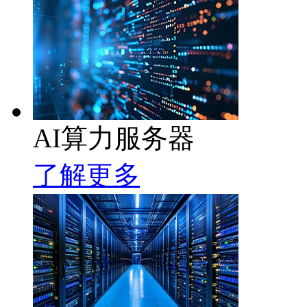
AI算力服务器
了解更多