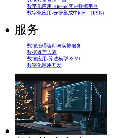
数字化应用-Bluenic客户数据平台
数字化应用-云捷集成中间件（ESB）
服务
数据治理咨询与实施服务
数据资产入表
数据应用-算法模型 & ML
数字化应用开发