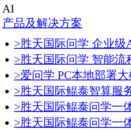
AI
产品及解决方案
>胜天国际问学 企业级A
>胜天国际问学 智能流
>爱问学 PC本地部署
>胜天国际鲲泰智算服
>胜天国际鲲泰问学一
>胜天国际鲲泰问学一体机