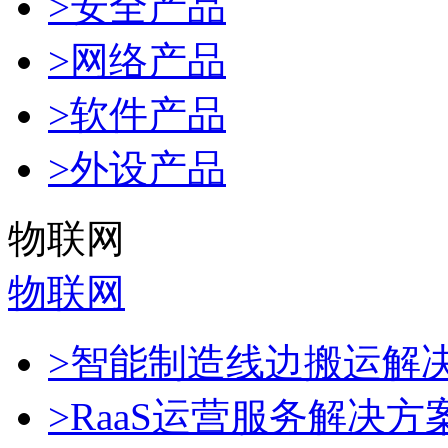
>安全产品
>网络产品
>软件产品
>外设产品
物联网
物联网
>智能制造线边搬运解
>RaaS运营服务解决方