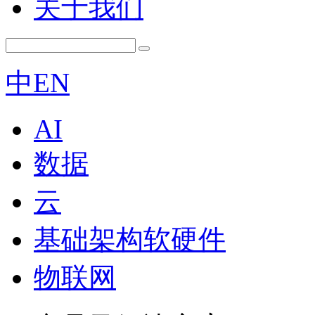
关于我们
中
EN
AI
数据
云
基础架构软硬件
物联网