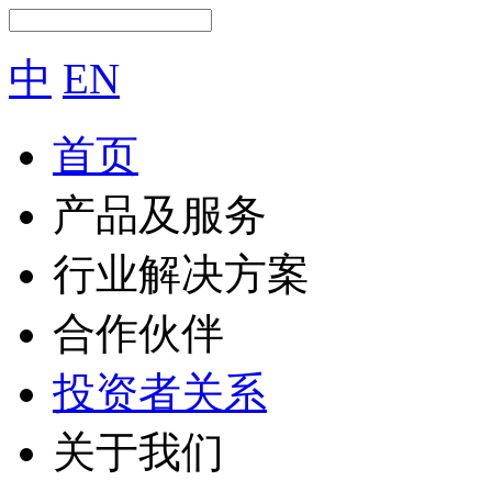
中
EN
首页
产品及服务
行业解决方案
合作伙伴
投资者关系
关于我们