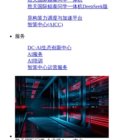
胜天国际鲲泰问学一体机DeepSeek版
异构算力调度与加速平台
智算中心(AICC)
服务
DC·AI生态创新中心
AI服务
AI培训
智算中心运营服务