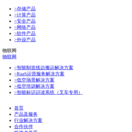
>存储产品
>计算产品
>安全产品
>网络产品
>软件产品
>外设产品
物联网
物联网
>智能制造线边搬运解决方案
>RaaS运营服务解决方案
>低空场景解决方案
>低空培训解决方案
>智能标识识读系统（叉车专用）
首页
产品及服务
行业解决方案
合作伙伴