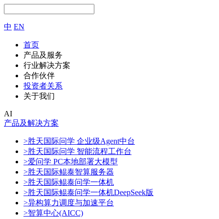
中
EN
首页
产品及服务
行业解决方案
合作伙伴
投资者关系
关于我们
AI
产品及解决方案
>胜天国际问学 企业级Agent中台
>胜天国际问学 智能流程工作台
>爱问学 PC本地部署大模型
>胜天国际鲲泰智算服务器
>胜天国际鲲泰问学一体机
>胜天国际鲲泰问学一体机DeepSeek版
>异构算力调度与加速平台
>智算中心(AICC)